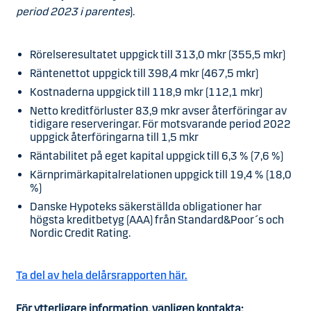
period 2023 i parentes
).
Rörelseresultatet uppgick till 313,0 mkr (355,5 mkr)
Räntenettot uppgick till 398,4 mkr (467,5 mkr)
Kostnaderna uppgick till 118,9 mkr (112,1 mkr)
Netto kreditförluster 83,9 mkr avser återföringar av
tidigare reserveringar. För motsvarande period 2022
uppgick återföringarna till 1,5 mkr
Räntabilitet på eget kapital uppgick till 6,3 % (7,6 %)
Kärnprimärkapitalrelationen uppgick till 19,4 % (18,0
%)
Danske Hypoteks säkerställda obligationer har
högsta kreditbetyg (AAA) från Standard&Poor´s och
Nordic Credit Rating.
Ta del av hela delårsrapporten här.
För ytterligare information, vänligen kontakta: