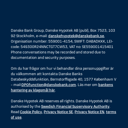
Danske Bank Group, Danske Hypotek AB (publ), Box 7523, 103
92 Stockholm, e-mail:
danskehypotek@danskebank.se
,
Organisation number: 559001-4154, SWIFT: DABADKKK, LEI-
code: 549300R24NNCTGT7CW53, VAT no: SE559001415401
Phone conversations may be recorded and stored due to
documentation and security purposes.
Om du har frågor om hur vi behandlar dina personuppgifter är
du välkommen att kontakta Danske Banks
Databeskyddsfunktion, Bernstorffsgade 40, 1577 København V
– mail:
DPOfunction@danskebank.com
. Läs mer om
bankens
hantering av klagomål här
.
Danske Hypotek AB reserves all rights. Danske Hypotek AB is
authorised by the
Swedish Financial Supervisory Authority
.
Read
Cookie Policy
,
Privacy Notice SE
,
Privacy Notice EN
,
terms
of use
.