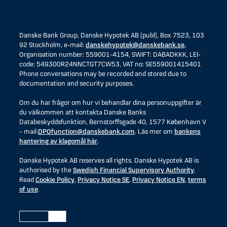
Danske Bank Group, Danske Hypotek AB (publ), Box 7523, 103
92 Stockholm, e-mail:
danskehypotek@danskebank.se
,
Organisation number: 559001-4154, SWIFT: DABADKKK, LEI-
code: 549300R24NNCTGT7CW53, VAT no: SE559001415401
Phone conversations may be recorded and stored due to
documentation and security purposes.
Om du har frågor om hur vi behandlar dina personuppgifter är
du välkommen att kontakta Danske Banks
Databeskyddsfunktion, Bernstorffsgade 40, 1577 København V
– mail:
DPOfunction@danskebank.com
. Läs mer om
bankens
hantering av klagomål här
.
Danske Hypotek AB reserves all rights. Danske Hypotek AB is
authorised by the
Swedish Financial Supervisory Authority
.
Read
Cookie Policy
,
Privacy Notice SE
,
Privacy Notice EN
,
terms
of use
.